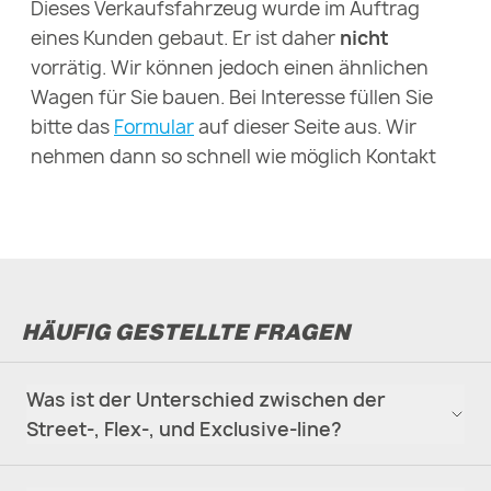
Dieses Verkaufsfahrzeug wurde im Auftrag
De
eines Kunden gebaut. Er ist daher
nicht
Wi
vorrätig. Wir können jedoch einen ähnlichen
Ve
Wagen für Sie bauen. Bei Interesse füllen Sie
ge
bitte das
Formular
auf dieser Seite aus. Wir
Ko
nehmen dann so schnell wie möglich Kontakt
de
mit Ihnen auf.
Ma
Ku
we
HÄUFIG GESTELLTE FRAGEN
Was ist der Unterschied zwischen der
Street-, Flex-, und Exclusive-line?