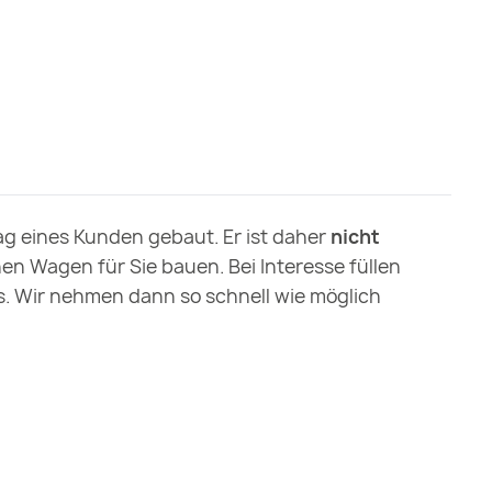
g eines Kunden gebaut. Er ist daher
nicht
Dieser
hen Wagen für Sie bauen. Bei Interesse füllen
Person
s. Wir nehmen dann so schnell wie möglich
Bewegu
der Wa
einem 
echte 