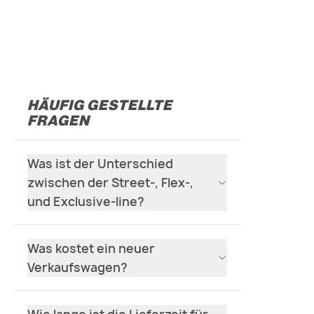
HÄUFIG GESTELLTE
FRAGEN
 Verkaufswagen verfügt über einen gut durchdachten 
Was ist der Unterschied
al. Der Ofen lässt sich teilweise nach außen schieben
zwischen der Street-, Flex-,
ngsraum entsteht. Durch eine Heckmarkise und eine kl
und Exclusive-line?
gen verlängern. So entsteht beispielsweise Platz, dam
Tisch essen können. Dank der schönen Farbkombinatio
Augenweide.
Was kostet ein neuer
Verkaufswagen?