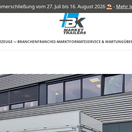
merschließung vom 27. Juli bis 16. August 2026 ⛱ -
Mehr l
RZEUGE
BRANCHEN
FRANCHIS-MARKTFORMATE
SERVICE & WARTUNG
ÜBE